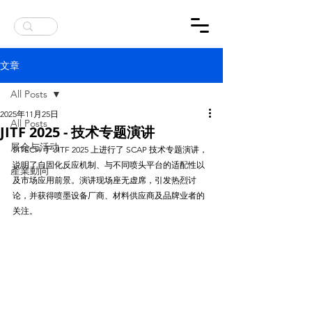
公告：英国杂志报道了SITECH SCAP墨水
文章
All Posts
2025年11月25日
All Posts
JITF 2025 - 技术专题演讲
展会与活动
SITECH 于 JITF 2025 上进行了 SCAP 技术专题演讲，
说明了自固化反应机制、与不同喷头平台的适配性以
產業動向
及市场应用前景。演讲现场座无虚席，引发热烈讨
论，并获得喷墨设备厂商、材料供应商及品牌业者的
关注。