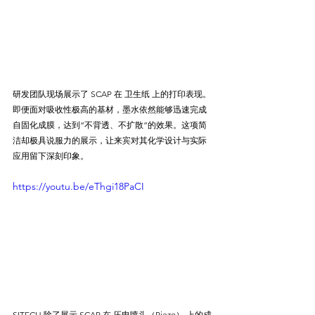
研发团队现场展示了 SCAP 在 卫生纸 上的打印表现。
即便面对吸收性极高的基材，墨水依然能够迅速完成
自固化成膜，达到“不背透、不扩散”的效果。这项简
洁却极具说服力的展示，让来宾对其化学设计与实际
应用留下深刻印象。
https://youtu.be/eThgi18PaCI
SITECH 除了展示 SCAP 在 压电喷头（Piezo） 上的成