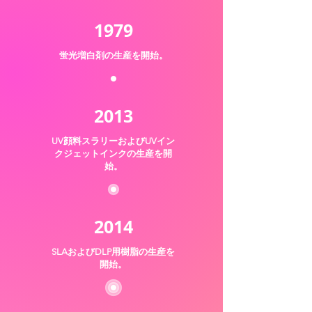
1979
蛍光増白剤の生産を開始。
2013
UV顔料スラリーおよびUVイン
クジェットインクの生産を開
始。
2014
SLAおよびDLP用樹脂の生産を
開始。