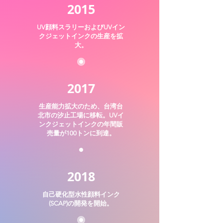
2015
UV顔料スラリーおよびUVイン
クジェットインクの生産を拡
大。
2017
生産能力拡大のため、台湾台
北市の汐止工場に移転。UVイ
ンクジェットインクの年間販
売量が100トンに到達。
2018
自己硬化型水性顔料インク
(SCAP)の開発を開始。