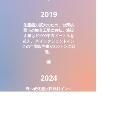
2019
生産能力拡大のため、台湾桃
園市の観音工場に移転。施設
面積は10,000平方メートルを
超え、UVインクジェットイン
クの年間販売量が250トンに到
達。
2024
自己硬化型水性顔料インク
(SCAP)の開発に成功し、日本
の展示会で正式に発表。
創業者